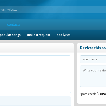
contacts
popular songs
make a request
add lyrics
Review this s
Spam check: