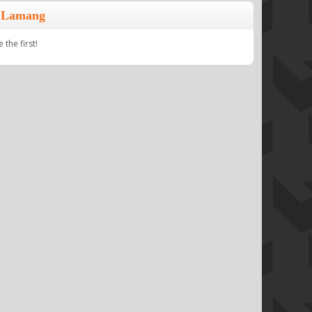
w Lamang
the first!