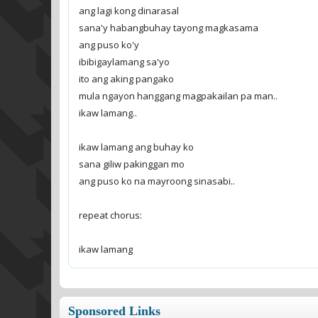
ang lagi kong dinarasal
sana'y habangbuhay tayong magkasama
ang puso ko'y
ibibigaylamang sa'yo
ito ang aking pangako
mula ngayon hanggang magpakailan pa man..
ikaw lamang..
ikaw lamang ang buhay ko
sana giliw pakinggan mo
ang puso ko na mayroong sinasabi..
repeat chorus:
ikaw lamang
Sponsored Links