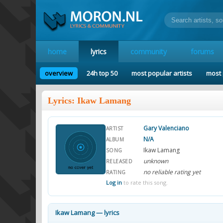
home
lyrics
community
forums
overview
24h top 50
most popular artists
most 
Lyrics: Ikaw Lamang
Gary Valenciano
ARTIST
N/A
ALBUM
Ikaw Lamang
SONG
unknown
RELEASED
no reliable rating yet
RATING
Log in
to rate this song.
Ikaw Lamang — lyrics