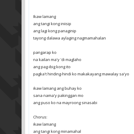
Ikaw lamang
ang tangi kong iniisip
ang lagi kong panaginip
tayong dalawa aylaging nagmamahalan
pangarap ko
na kailan ma'y 'di maglaho
ang pag-ibig kong ito
pagka't hinding-hindi ko makakayang mawalay sa'yo
ikaw lamang ang buhay ko
sana nama'y pakinggan mo
ang puso ko na mayroong sinasabi
Chorus:
ikaw lamang
ang tangi kong minamahal