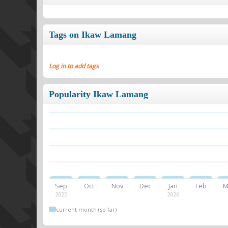
Tags on Ikaw Lamang
Log in to add tags
Popularity Ikaw Lamang
Sep
Oct
Nov
Dec
Jan
Feb
M
2025
2026
current month (so far)