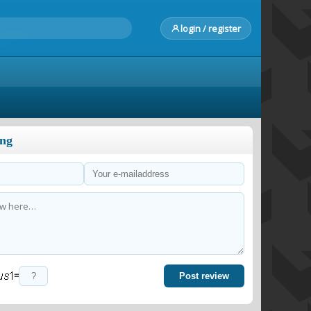
login / register
ong
=
Post review