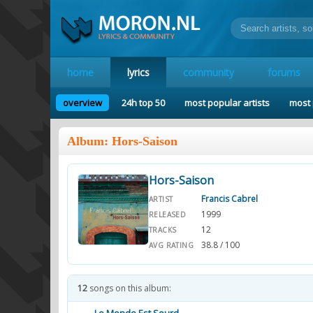
home
lyrics
community
forums
overview
24h top 50
most popular artists
most 
Album: Hors-Saison
Hors-Saison
Francis Cabrel
ARTIST
1999
RELEASED
12
TRACKS
38.8 / 100
AVG RATING
12
songs on this album: