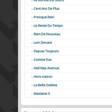
Le Monde Est Sourd
—
Cent Ans De Plus
—
Presque Rien
—
Le Reste Du Temps
—
Rien De Nouveau
—
Loin Devant
—
Depuis Toujours
—
Comme Eux
—
Hell Nep Avenue
—
Hors-saison
—
La Belle Debbie
—
Madame X
—