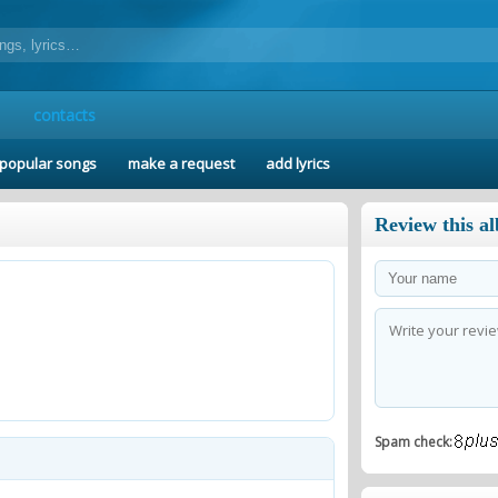
contacts
popular songs
make a request
add lyrics
Review this a
Spam check: