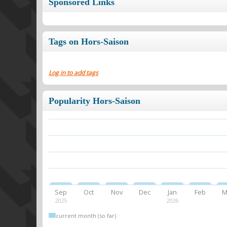
Sponsored Links
Tags on Hors-Saison
Log in to add tags
Popularity Hors-Saison
Sep
Oct
Nov
Dec
Jan
Feb
M
2025
2026
current month (so far)