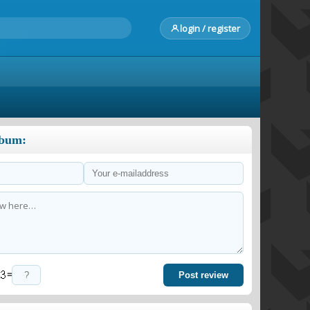
login / register
lbum:
=
Post review